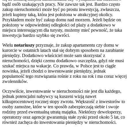
bądź osób szukających pracy. Nie zawsze tak jest. Bardzo często
zakup nieruchomości może być po prostu inwestycją, zwłaszcza,
jeżeli kupimy taką, która jest położona w atrakcyjnej okolicy.
Przykładem może być zakup domu nad morzem. Jeżeli będzie on
położony w odpowiedniej odległości od plaży a dodatkowo w
miejscu interesującym dla turysty, możemy mieć pewność, że taka
inwestycja bardzo szybko się zwróci.
Wielu
notariuszy
przyznaje, że zakup apartamentu czy domu w
kurorcie w ostatnich latach stał się dobrym sposobem na zarabianie
pieniędzy. Dodatkowo właściciel może sam skorzystać z
nieruchomości, dzięki czemu dodatkowo oszczędza, gdyż nie musi
szukać miejsca na wakacje. Co prawda, w Polsce jest to ciągle
nowinka, jeżeli chodzi o inwestowanie pieniędzy, jednak
popularność tego rozwiązania rośnie z roku na rok i ma coraz więcej
zwolenników.
Oczywiście, inwestowanie w nieruchomości nie jest dla każdego,
jednak potencjalni nabywcy są kuszeni wizją nawet
kilkuprocentowej rocznej stopy zwrotu. Większość z inwestorów to
osoby zamożne, które w ten sposób zabezpieczają siebie i swoje
rodziny przed ewentualną utratą majątku. Niektórzy deweloperzy,
operatorzy oraz agencje gwarantują stałe zyski przed około 5 lat, co
również zachęca do inwestowania pieniędzy w nieruchomości.