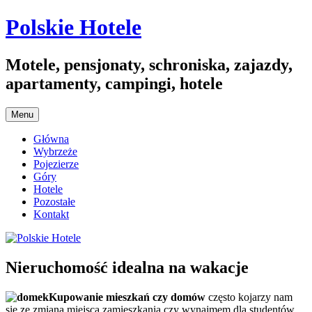
Przejdź
Polskie Hotele
do
treści
Motele, pensjonaty, schroniska, zajazdy,
apartamenty, campingi, hotele
Menu
Główna
Wybrzeże
Pojezierze
Góry
Hotele
Pozostałe
Kontakt
Nieruchomość idealna na wakacje
Kupowanie mieszkań czy domów
często kojarzy nam
się ze zmianą miejsca zamieszkania czy wynajmem dla studentów