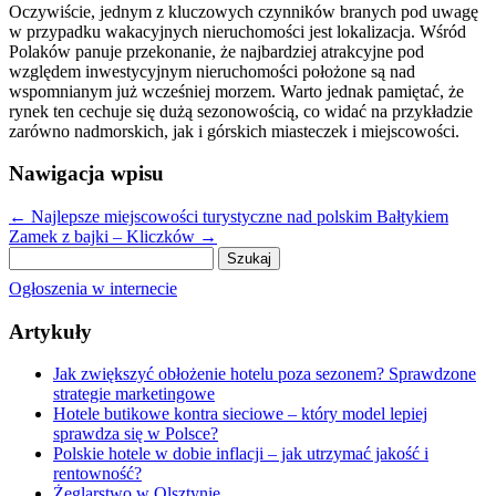
Oczywiście, jednym z kluczowych czynników branych pod uwagę
w przypadku wakacyjnych nieruchomości jest lokalizacja. Wśród
Polaków panuje przekonanie, że najbardziej atrakcyjne pod
względem inwestycyjnym nieruchomości położone są nad
wspomnianym już wcześniej morzem. Warto jednak pamiętać, że
rynek ten cechuje się dużą sezonowością, co widać na przykładzie
zarówno nadmorskich, jak i górskich miasteczek i miejscowości.
Nawigacja wpisu
←
Najlepsze miejscowości turystyczne nad polskim Bałtykiem
Zamek z bajki – Kliczków
→
Szukaj:
Ogłoszenia w internecie
Artykuły
Jak zwiększyć obłożenie hotelu poza sezonem? Sprawdzone
strategie marketingowe
Hotele butikowe kontra sieciowe – który model lepiej
sprawdza się w Polsce?
Polskie hotele w dobie inflacji – jak utrzymać jakość i
rentowność?
Żeglarstwo w Olsztynie