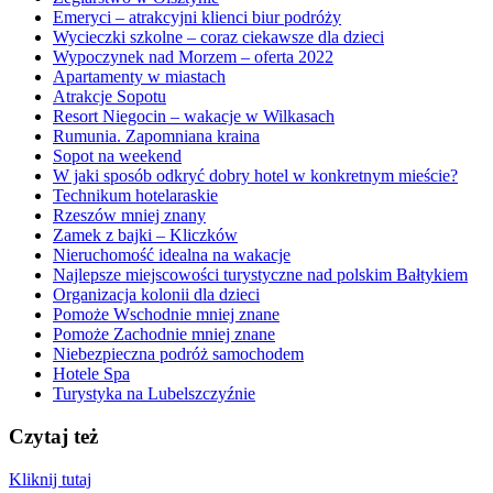
Emeryci – atrakcyjni klienci biur podróży
Wycieczki szkolne – coraz ciekawsze dla dzieci
Wypoczynek nad Morzem – oferta 2022
Apartamenty w miastach
Atrakcje Sopotu
Resort Niegocin – wakacje w Wilkasach
Rumunia. Zapomniana kraina
Sopot na weekend
W jaki sposób odkryć dobry hotel w konkretnym mieście?
Technikum hotelaraskie
Rzeszów mniej znany
Zamek z bajki – Kliczków
Nieruchomość idealna na wakacje
Najlepsze miejscowości turystyczne nad polskim Bałtykiem
Organizacja kolonii dla dzieci
Pomoże Wschodnie mniej znane
Pomoże Zachodnie mniej znane
Niebezpieczna podróż samochodem
Hotele Spa
Turystyka na Lubelszczyźnie
Czytaj też
Kliknij tutaj