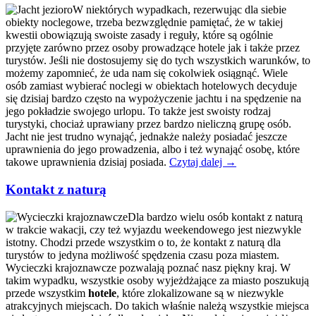
W niektórych wypadkach, rezerwując dla siebie
obiekty noclegowe, trzeba bezwzględnie pamiętać, że w takiej
kwestii obowiązują swoiste zasady i reguły, które są ogólnie
przyjęte zarówno przez osoby prowadzące hotele jak i także przez
turystów. Jeśli nie dostosujemy się do tych wszystkich warunków, to
możemy zapomnieć, że uda nam się cokolwiek osiągnąć. Wiele
osób zamiast wybierać noclegi w obiektach hotelowych decyduje
się dzisiaj bardzo często na wypożyczenie jachtu i na spędzenie na
jego pokładzie swojego urlopu. To także jest swoisty rodzaj
turystyki, chociaż uprawiany przez bardzo nieliczną grupę osób.
Jacht nie jest trudno wynająć, jednakże należy posiadać jeszcze
uprawnienia do jego prowadzenia, albo i też wynająć osobę, które
takowe uprawnienia dzisiaj posiada.
Czytaj dalej
→
Kontakt z naturą
Dla bardzo wielu osób kontakt z naturą
w trakcie wakacji, czy też wyjazdu weekendowego jest niezwykle
istotny. Chodzi przede wszystkim o to, że kontakt z naturą dla
turystów to jedyna możliwość spędzenia czasu poza miastem.
Wycieczki krajoznawcze pozwalają poznać nasz piękny kraj. W
takim wypadku, wszystkie osoby wyjeżdżające za miasto poszukują
przede wszystkim
hotele
, które zlokalizowane są w niezwykle
atrakcyjnych miejscach. Do takich właśnie należą wszystkie miejsca