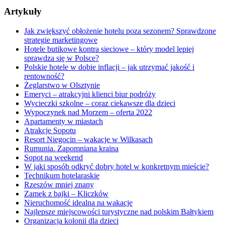
Artykuły
Jak zwiększyć obłożenie hotelu poza sezonem? Sprawdzone
strategie marketingowe
Hotele butikowe kontra sieciowe – który model lepiej
sprawdza się w Polsce?
Polskie hotele w dobie inflacji – jak utrzymać jakość i
rentowność?
Żeglarstwo w Olsztynie
Emeryci – atrakcyjni klienci biur podróży
Wycieczki szkolne – coraz ciekawsze dla dzieci
Wypoczynek nad Morzem – oferta 2022
Apartamenty w miastach
Atrakcje Sopotu
Resort Niegocin – wakacje w Wilkasach
Rumunia. Zapomniana kraina
Sopot na weekend
W jaki sposób odkryć dobry hotel w konkretnym mieście?
Technikum hotelaraskie
Rzeszów mniej znany
Zamek z bajki – Kliczków
Nieruchomość idealna na wakacje
Najlepsze miejscowości turystyczne nad polskim Bałtykiem
Organizacja kolonii dla dzieci