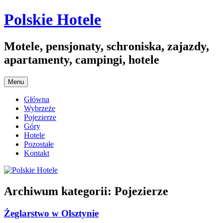
Przejdź
Polskie Hotele
do
treści
Motele, pensjonaty, schroniska, zajazdy,
apartamenty, campingi, hotele
Menu
Główna
Wybrzeże
Pojezierze
Góry
Hotele
Pozostałe
Kontakt
Archiwum kategorii:
Pojezierze
Żeglarstwo w Olsztynie