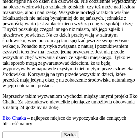
niedostępne na co dzień dla człowieka. Nie codziennie wyjeżdżamy
na piesze wędrówki po szlakach górskich, czy też może nad jeziora
mazurskie, albo i nad rzekę. Wszystkie
noclegi
w takich właśnie
lokalizacjach nie należą bynajmniej do najtańszych, jednakże z
pewnością warto jest zapłacić nieco wyższą cenę za spokój i ciszę.
Turyści poszukują czegoś innego niż miasto, niż jego zgiełk i
niezdrowe powietrze. Na co dzień przebywają w zatrutym
środowisku, więc po co mają tam spędzać jeszcze swoje własne
wakacje. Ponadto turystyka związana z naturą i poszukiwaniem
czystych terenów ma jeszcze jedną przyczynę. Jest nią przede
wszystkim chęć wyrwania dzieci ze zgiełku miejskiego. Tylko w
taki sposób mogą zagwarantować dzieciom, że te będą
wypoczywały w naprawdę czystym i nietkniętym przez człowieka
środowisku. Korzystają na tym przede wszystkim dzieci, które
przecież mają jedyną okazję na zobaczenie środowiska naturalnego
w jego naturalnej postaci.
Naprzeciw takim wyzwaniom wychodzi między innymi projekt Eko
Chatki. Za stosunkowo niewielkie pieniądze umożliwia obcowania
z naturą 24 godziny na dobę.
Eko Chatka
– najlepsze miejsce do wypoczynku dla ceniących
bliskość natury.
Szukaj: