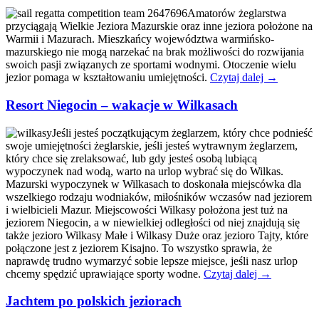
Amatorów żeglarstwa
przyciągają Wielkie Jeziora Mazurskie oraz inne jeziora położone na
Warmii i Mazurach. Mieszkańcy województwa warmińsko-
mazurskiego nie mogą narzekać na brak możliwości do rozwijania
swoich pasji związanych ze sportami wodnymi. Otoczenie wielu
jezior pomaga w kształtowaniu umiejętności.
Czytaj dalej
→
Resort Niegocin – wakacje w Wilkasach
Jeśli jesteś początkującym żeglarzem, który chce podnieść
swoje umiejętności żeglarskie, jeśli jesteś wytrawnym żeglarzem,
który chce się zrelaksować, lub gdy jesteś osobą lubiącą
wypoczynek nad wodą, warto na urlop wybrać się do Wilkas.
Mazurski wypoczynek w Wilkasach to doskonała miejscówka dla
wszelkiego rodzaju wodniaków, miłośników wczasów nad jeziorem
i wielbicieli Mazur. Miejscowości Wilkasy położona jest tuż na
jeziorem Niegocin, a w niewielkiej odległości od niej znajdują się
także jezioro Wilkasy Małe i Wilkasy Duże oraz jezioro Tajty, które
połączone jest z jeziorem Kisajno. To wszystko sprawia, że
naprawdę trudno wymarzyć sobie lepsze miejsce, jeśli nasz urlop
chcemy spędzić uprawiające sporty wodne.
Czytaj dalej
→
Jachtem po polskich jeziorach